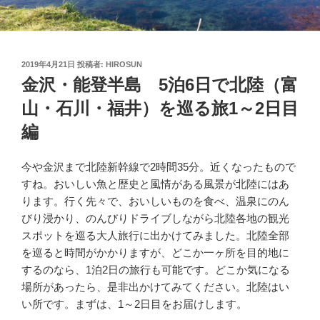
投
2019年4月21日
投稿者:
HIROSUN
稿
金沢・能登半島 5泊6日で北陸（富
日:
山・石川・福井）を巡る旅1～2日目
編
今や金沢まで北陸新幹線で2時間35分。近くなったもので
すね。おいしい魚と歴史と風情がある風景が北陸にはあ
ります。行く先々で、おいしいものを食べ、温泉にのん
びり浸かり、のんびりドライブしながら北陸各地の観光
スポットを巡る大人旅行に出かけてみました。北陸全部
を巡ると時間がかかりますが、どこか一ヶ所を目的地に
するのなら、1泊2日の旅行も可能です。どこか気になる
場所があったら、是非出かけてみてください。北陸はい
い所です。まずは、1～2日目をお届けします。