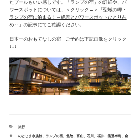
たプールもいい感じです。「ランプの宿」の詳細や、パ
ワースポットについては、＜クリック→＞
「聖域の岬・
ランプの宿に泊まる！～絶景とパワースポットひとり占
め～」
の記事にてご確認ください。
日本一のおもてなしの宿 ご予約は下記画像をクリック
↓↓↓
カ
旅行
テ
タ
のとじま水族館
、
ランプの宿
、
北陸
、
富山
、
石川
、
福井
、
能登半島
、
金
ゴ