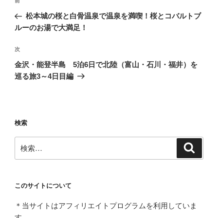
前
前
稿
の
松本城の桜と白骨温泉で温泉を満喫！桜とコバルトブ
ナ
投
ルーのお湯で大満足！
ビ
稿
ゲ
次
次
の
ー
金沢・能登半島 5泊6日で北陸（富山・石川・福井）を
投
シ
巡る旅3～4日目編
稿
ョ
ン
検索
検
検
索
索:
このサイトについて
＊当サイトはアフィリエイトプログラムを利用していま
す