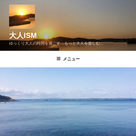
コ
ン
テ
ン
ツ
大人ISM
へ
ゆっくり大人の時間を過ごす…もっと大人を楽しむ…
ス
キ
メニュー
ッ
プ