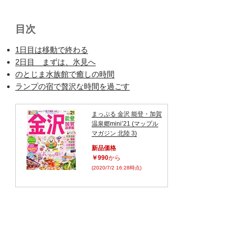
目次
1日目は移動で終わる
2日目 まずは、氷見へ
のとじま水族館で癒しの時間
ランプの宿で贅沢な時間を過ごす
まっぷる 金沢 能登・加賀
温泉郷mini’21 (マップル
マガジン 北陸 3)
新品価格
￥990
から
(2020/7/2 16:28時点)