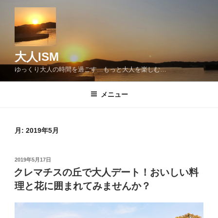
コ
ン
テ
ン
ツ
大人ISM
へ
ゆっくり大人の時間を過ごす…もっと大人を楽しむ…
ス
キ
メニュー
ッ
プ
月:
2019年5月
投
2019年5月17日
稿
クレマチスの丘で大人デート！おいしい料
日:
理と花に囲まれてみませんか？