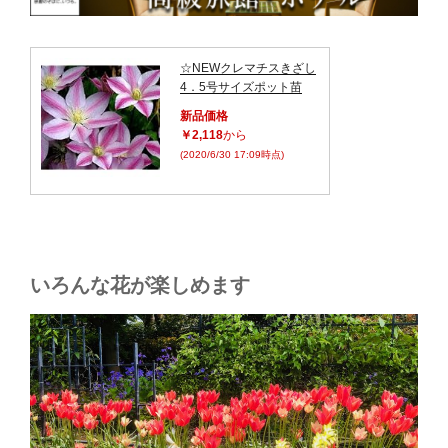
☆NEWクレマチスきざし
4．5号サイズポット苗
新品価格
￥2,118
から
(2020/6/30 17:09時点)
いろんな花が楽しめます