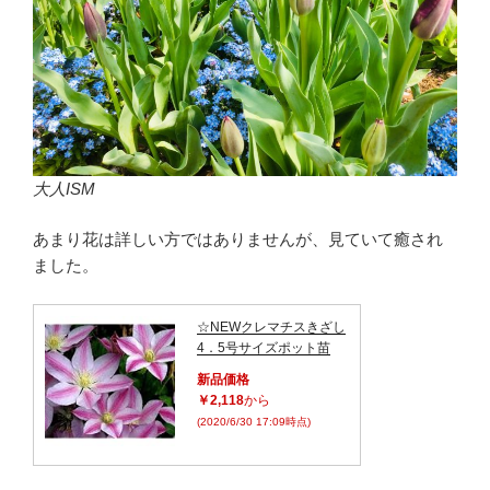
大人ISM
あまり花は詳しい方ではありませんが、見ていて癒され
ました。
☆NEWクレマチスきざし
4．5号サイズポット苗
新品価格
￥2,118
から
(2020/6/30 17:09時点)