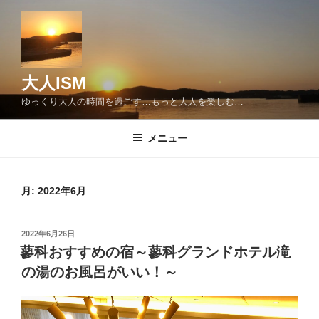
コ
ン
テ
ン
ツ
大人ISM
へ
ゆっくり大人の時間を過ごす…もっと大人を楽しむ…
ス
キ
メニュー
ッ
プ
月:
2022年6月
投
2022年6月26日
稿
蓼科おすすめの宿～蓼科グランドホテル滝
日:
の湯のお風呂がいい！～