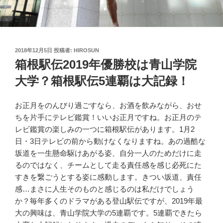
投
2018年12月5日
投稿者:
HIROSUN
稿
箱根駅伝2019年優勝校は青山学院
日:
大学？箱根駅伝5連覇は大記録！
お正月をのんびり過ごすなら、お酒を飲みながら、おせ
ちを片手にテレビ鑑賞！いいお正月ですね。お正月のテ
レビ鑑賞の楽しみの一つに箱根駅伝があります。1月2
日・3日テレビの前から動けなくなりますね。あの過酷な
坂道を一生懸命駆けあがる姿、自分一人のためだけに走
るのではなく、チームとして走る責任感を感じ必死にた
すきを繋ごうとする姿に感動します。きつい坂道、責任
感…まさに人生そのものと感じるのは私だけでしょう
か？毎年多くのドラマがある登山駅伝ですが、2019年最
大の興味は、青山学院大学の5連覇です。5連覇できたら