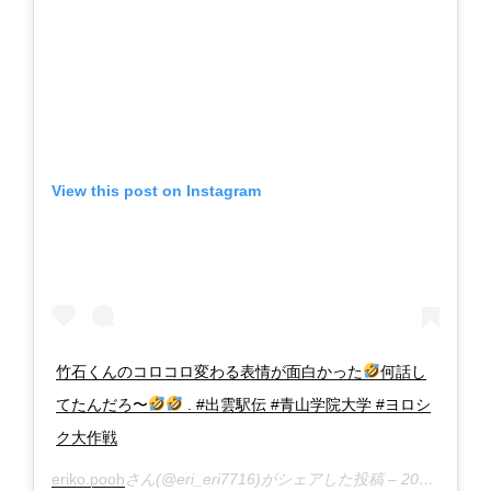
View this post on Instagram
竹石くんのコロコロ変わる表情が面白かった
何話し
てたんだろ〜
. #出雲駅伝 #青山学院大学 #ヨロシ
ク大作戦
eriko.pooh
さん(@eri_eri7716)がシェアした投稿 –
2018年10月月11日午前5時45分PDT