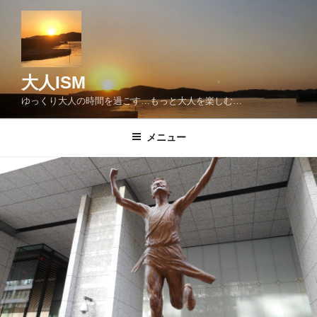
コ
ン
テ
ン
ツ
大人ISM
へ
ゆっくり大人の時間を過ごす…もっと大人を楽しむ…
ス
キ
メニュー
ッ
プ