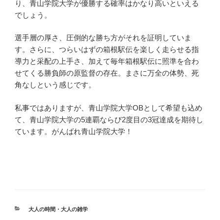
り、青山学院大学が優勝する確率はかなり高いといえる
でしょう。
選手層の厚さ、圧倒的な勝ち方がそれを証明していま
す。さらに、つらいはずの箱根駅伝を楽しく走らせる指
導力と采配の上手さ、加えて毎年箱根駅伝に照準を合わ
せてくる勝負師の原監督の存在。まさに万全の体勢、死
角なしという感じです。
私事ではありますが、青山学院大学OBとして希望も込め
て、青山学院大学の5連覇ならび2度目の3冠達成を期待し
ています。がんばれ青山学院大学！
カ
大人の時間・大人の雑学
テ