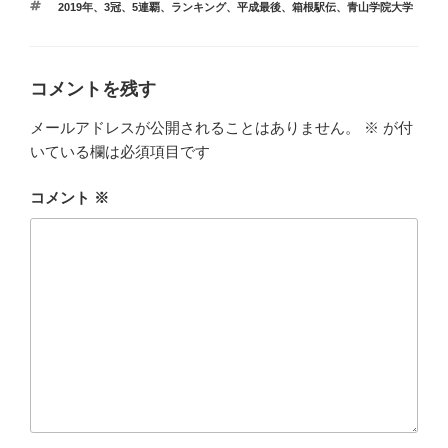
タ
2019年
、
3冠
、
5連覇
、
ランキング
、
平成最後
、
箱根駅伝
、
青山学院大学
ゴ
グ
リ
ー
コメントを残す
メールアドレスが公開されることはありません。
※
が付
いている欄は必須項目です
コメント
※