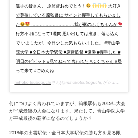
選手の皆さん、 原監督おめでとう！
大好き
で尊敬している原監督に サインと握手してもらいまし
た
…………………………我が家のふくちゃんが
行方不明になって1週間 思い出しては泣き、落ち込ん
で いましたが、今日少し元気もらいました。 #青山学
院大学 #全日本大学駅伝 #原晋監督 #優勝 #握手した #
明日のビビット #見てねって言われた #ふくちゃん #帰
って来て #ごめんね
mihoko tsuboguchi
さん(@mihokotsuboguchi)がシェアした投稿 –
何につけよく言われていますが、箱根駅伝も2019年大会
が平成最後の大会になります。果たして、青山学院大学
が平成最後の覇者になるのでしょうか？
2018年の出雲駅伝・全日本大学駅伝の勝ち方を見る限