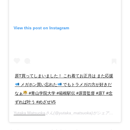
View this post on Instagram
原T買ってしまいました！ これ着てお正月は また応援
メガホン買い忘れた
でもトラメガの方が好きだ
なぁ
#青山学院大学 #箱根駅伝 #原晋監督 #原T #念
ずれば叶う #めざせV5
Yutaka Matsuoka
さん(@yutaka_matsuoka)がシェアした投稿 –