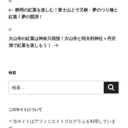
前
前
稿
の
静岡の紅葉を楽しむ！富士山と寸又峡・夢のつり橋と
ナ
投
紅葉！夢の競演！
ビ
稿
ゲ
次
次
の
ー
大山寺の紅葉は神奈川屈指！大山寺と阿夫利神社＋丹沢
投
シ
湖で紅葉を楽しもう！
稿
ョ
ン
検索
検
検
索
索:
このサイトについて
＊当サイトはアフィリエイトプログラムを利用していま