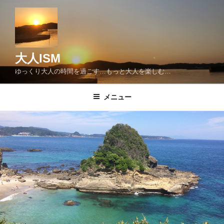
コ
ン
テ
ン
ツ
大人ISM
へ
ゆっくり大人の時間を過ごす…もっと大人を楽しむ…
ス
キ
メニュー
ッ
プ