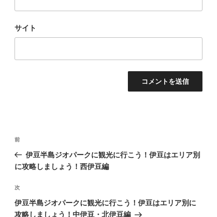
サイト
投
前
前
稿
の
伊豆半島ジオパークに観光に行こう！伊豆はエリア別
ナ
投
に攻略しましょう！西伊豆編
ビ
稿
ゲ
次
次
の
ー
伊豆半島ジオパークに観光に行こう！伊豆はエリア別に
投
シ
攻略しましょう！中伊豆・北伊豆編