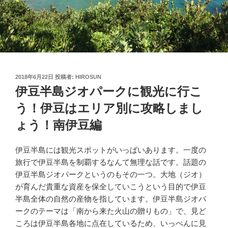
投
2018年6月22日
投稿者:
HIROSUN
稿
伊豆半島ジオパークに観光に行こ
日:
う！伊豆はエリア別に攻略しまし
ょう！南伊豆編
伊豆半島には観光スポットがいっぱいあります。一度の
旅行で伊豆半島を制覇するなんて無理な話です。話題の
伊豆半島ジオパークというのもその一つ。大地（ジオ）
が育んだ貴重な資産を保全していこうという目的で伊豆
半島全体の自然の産物を指しています。伊豆半島ジオパ
ークのテーマは「南から来た火山の贈りもの」で、見ど
ころは伊豆半島各地に点在しているため、いっぺんに見