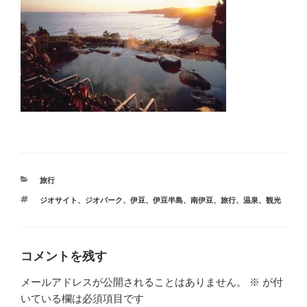
カ
旅行
テ
タ
ジオサイト
、
ジオパーク
、
伊豆
、
伊豆半島
、
南伊豆
、
旅行
、
温泉
、
観光
ゴ
グ
リ
ー
コメントを残す
メールアドレスが公開されることはありません。
※
が付
いている欄は必須項目です