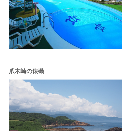
爪木崎の俵磯