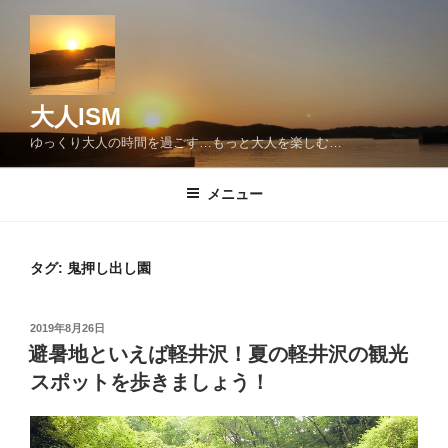
コ
ン
テ
ン
ツ
大人ISM
へ
ゆっくり大人の時間を過ごす…もっと大人を楽しむ…
ス
キ
メニュー
ッ
プ
タグ:
鬼押し出し園
投
2019年8月26日
稿
避暑地といえば軽井沢！夏の軽井沢の観光
日:
スポットを歩きましょう！