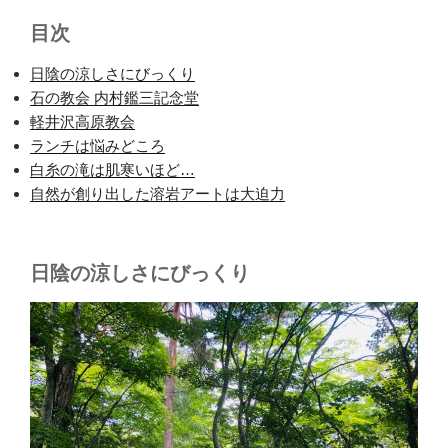
目次
日陰の涼しさにびっくり
石の教会 内村鑑三記念堂
軽井沢高原教会
ランチは悩みどころ
白糸の滝は肌寒いほど…
自然が創り出した溶岩アートは大迫力
日陰の涼しさにびっくり