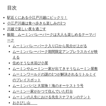
目次
駅近くにある小江戸川越にビックリ！
小江戸川越は食べ歩きも楽しみの1つ
川越で楽しい夜を過ごす
飯能 ムーミンバレーパークは大人も楽しめるテーマパ
ーク
ムーミンバレーパーク入り口から気分が上がる
ムーミンバレーパーク期間限定アンブレラスカイが映
える
住めそうな水浴び小屋
ムーミンやムーミン一家が出てきそうなムーミン屋敷
ムーミンワールドの謎の1つが解決されるリトルミイ
のプレイスポット
ムーミンパパと大冒険！海のオーケストラ号
ムーミン一家がかつて住んでいた灯台
ムーミンの人生における先生スナフキンのテント
おさびし山