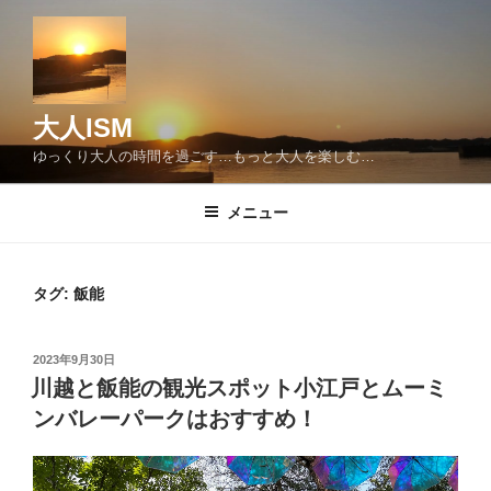
コ
ン
テ
ン
ツ
大人ISM
へ
ゆっくり大人の時間を過ごす…もっと大人を楽しむ…
ス
キ
メニュー
ッ
プ
タグ:
飯能
投
2023年9月30日
稿
川越と飯能の観光スポット小江戸とムーミ
日:
ンバレーパークはおすすめ！