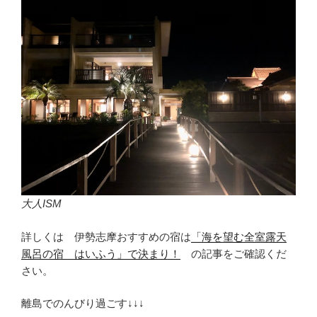
大人ISM
詳しくは 伊勢志摩おすすめの宿は
「海を望む全室露天
風呂の宿 はいふう」で決まり！
の記事をご確認くだ
さい。
離島でのんびり過ごす↓↓↓