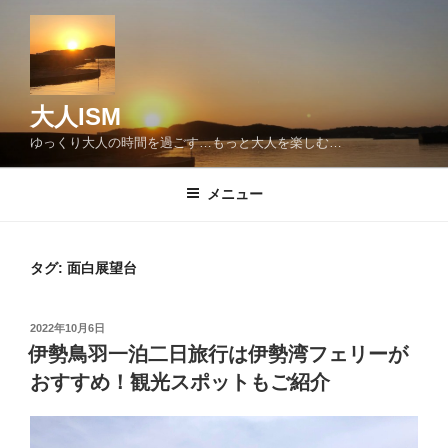
コ
ン
テ
ン
ツ
大人ISM
へ
ゆっくり大人の時間を過ごす…もっと大人を楽しむ…
ス
キ
メニュー
ッ
プ
タグ:
面白展望台
投
2022年10月6日
稿
伊勢鳥羽一泊二日旅行は伊勢湾フェリーが
日:
おすすめ！観光スポットもご紹介