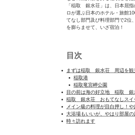
「稲取 銀水荘」は、日本屈指
ロが選ぶ日本のホテル・旅館1
てなし部門及び料理部門で2位
を膨らませて、いざ宿泊！
目次
まずは稲取 銀水荘 周辺を観
稲取港
稲取竜宮岬公園
目の前は海の好立地 稲取 銀
稲取 銀水荘 おもてなしスイ
メイン級の料理が目白押し！や
大浴場もいいが、やはり部屋の
時々訪れます