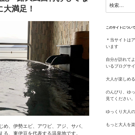
検
に大満足！
索:
このサイトについ
＊当サイトは
います
自分が訪れて
いるブログサ
大人が楽しめ
のんびり、ゆ
見てください
ゆっくり大人
もっと大人を
じめ、伊勢エビ、アワビ、アジ、サバ、
える、東伊豆を代表する温泉地です。