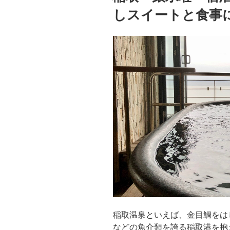
しスイートと食事
稲取温泉といえば、金目鯛をは
などの魚介類を誇る稲取港を抱