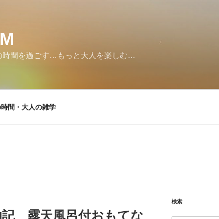
SM
の時間を過ごす…もっと大人を楽しむ…
の時間・大人の雑学
検索
泊記 露天風呂付おもてな