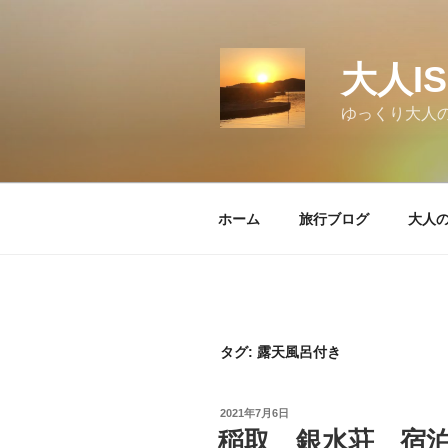
コ
ン
テ
大人I
ン
ツ
ゆっくり大人
へ
ス
キ
ッ
ホーム
旅行ブログ
大人
プ
タグ:
露天風呂付き
投
2021年7月6日
稿
稲取 銀水荘 宿
日: