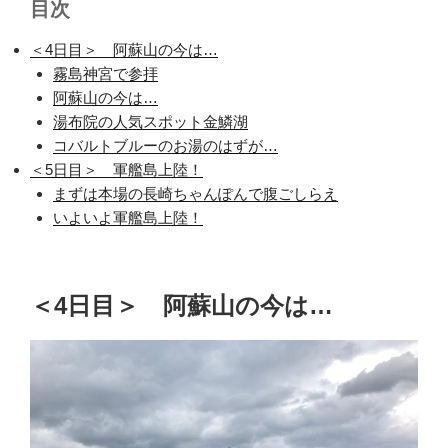
目次
＜4日目＞ 阿蘇山の今は…
霧島神宮で参拝
阿蘇山の今は…
湯布院の人気スポット金鱗湖
コバルトブルーのお湯のはずが…
＜5日目＞ 軍艦島上陸！
まずは本場の長崎ちゃんぽんで腹ごしらえ
いよいよ軍艦島上陸！
＜4日目＞ 阿蘇山の今は…