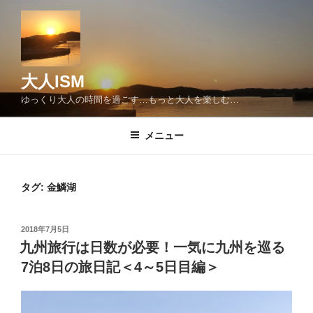
コ
ン
テ
ン
ツ
大人ISM
へ
ゆっくり大人の時間を過ごす…もっと大人を楽しむ…
ス
キ
メニュー
ッ
プ
タグ:
金鱗湖
投
2018年7月5日
稿
九州旅行は日数が必要！一気に九州を巡る
日:
7泊8日の旅日記＜4～5日目編＞