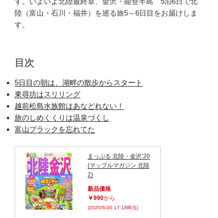
す。いよいよ北陸最終章、金沢・能登半島 5泊6日で北
陸（富山・石川・福井）を巡る旅5～6日目をお届けしま
す。
目次
5日目の朝は、湖畔の散歩からスタート
東尋坊はスリリング
越前松島水族館はあなどれない！
旅のしめくくりは温泉づくし
富山ブラックを忘れてた
まっぷる 北陸・金沢’20
(マップルマガジン 北陸
2)
新品価格
￥990
から
(2020/6/30 17:18時点)