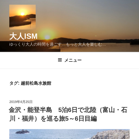
コ
ン
テ
ン
ツ
大人ISM
へ
ゆっくり大人の時間を過ごす…もっと大人を楽しむ…
ス
キ
メニュー
ッ
プ
タグ:
越前松島水族館
投
2019年4月25日
稿
金沢・能登半島 5泊6日で北陸（富山・石
日:
川・福井）を巡る旅5～6日目編