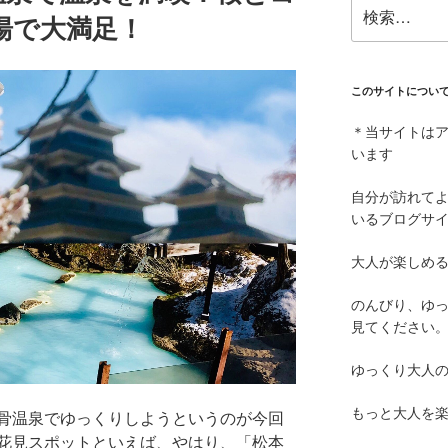
検
湯で大満足！
索:
このサイトについ
＊当サイトは
います
自分が訪れて
いるブログサ
大人が楽しめ
のんびり、ゆ
見てください
ゆっくり大人
もっと大人を
骨温泉でゆっくりしようというのが今回
花見スポットといえば、やはり、「松本