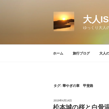
コ
ン
テ
大人I
ン
ツ
ゆっくり大人
へ
ス
キ
ッ
ホーム
旅行ブログ
大人
プ
タグ:
華やぎの章 甲斐路
投
2019年4月14日
稿
松本城の桜と白骨
日: