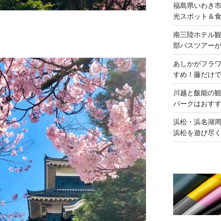
福島県いわき
光スポット＆
南三陸ホテル
部バスツアー
あしかがフラ
すめ！藤だけ
川越と飯能の
パークはおす
浜松・浜名湖周
浜松を遊び尽