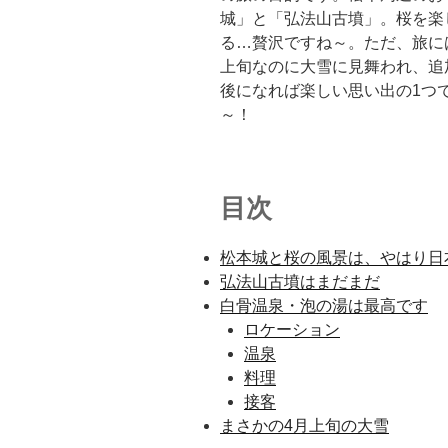
城」と「弘法山古墳」。桜を楽
る…贅沢ですね～。ただ、旅に
上旬なのに大雪に見舞われ、追
後になれば楽しい思い出の1つ
～！
目次
松本城と桜の風景は、やはり日
弘法山古墳はまだまだ
白骨温泉・泡の湯は最高です
ロケーション
温泉
料理
接客
まさかの4月上旬の大雪