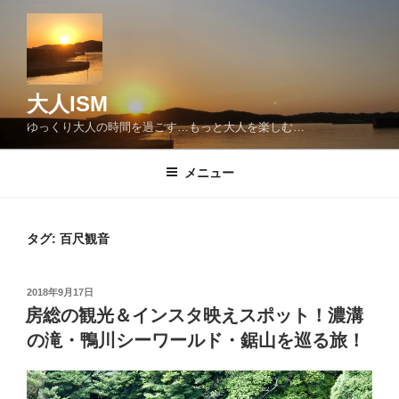
コ
ン
テ
ン
ツ
大人ISM
へ
ゆっくり大人の時間を過ごす…もっと大人を楽しむ…
ス
キ
メニュー
ッ
プ
タグ:
百尺観音
投
2018年9月17日
稿
房総の観光＆インスタ映えスポット！濃溝
日:
の滝・鴨川シーワールド・鋸山を巡る旅！