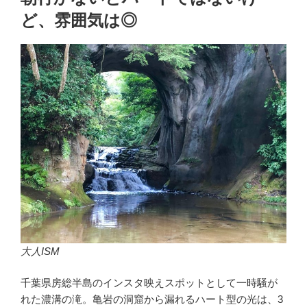
ど、雰囲気は◎
大人ISM
千葉県房総半島のインスタ映えスポットとして一時騒が
れた濃溝の滝。亀岩の洞窟から漏れるハート型の光は、3