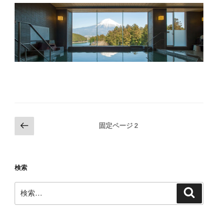
投
前
固定ページ
2
の
稿
ペ
の
ー
ペ
検索
ジ
ー
検
ジ
検
索
索:
送