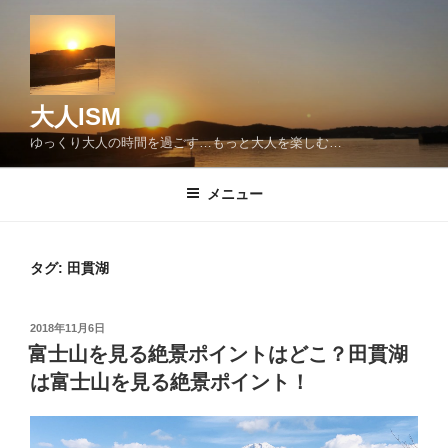
コ
ン
テ
ン
ツ
大人ISM
へ
ゆっくり大人の時間を過ごす…もっと大人を楽しむ…
ス
キ
メニュー
ッ
プ
タグ:
田貫湖
投
2018年11月6日
稿
富士山を見る絶景ポイントはどこ？田貫湖
日:
は富士山を見る絶景ポイント！