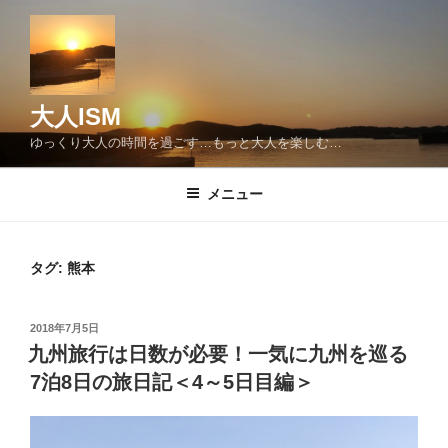
コ
ン
テ
ン
ツ
大人ISM
へ
ゆっくり大人の時間を過ごす…もっと大人を楽しむ…
ス
キ
メニュー
ッ
プ
タグ:
熊本
投
2018年7月5日
稿
九州旅行は日数が必要！一気に九州を巡る
日:
7泊8日の旅日記＜4～5日目編＞