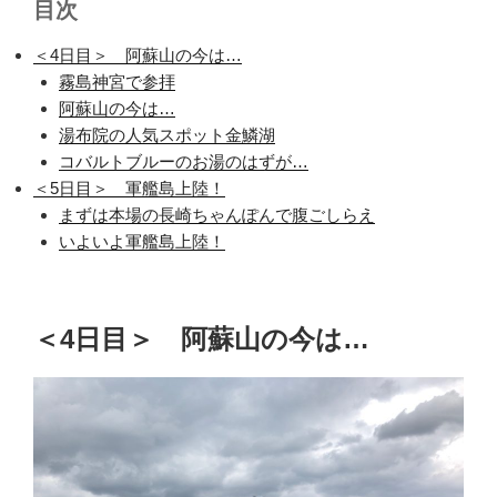
目次
＜4日目＞ 阿蘇山の今は…
霧島神宮で参拝
阿蘇山の今は…
湯布院の人気スポット金鱗湖
コバルトブルーのお湯のはずが…
＜5日目＞ 軍艦島上陸！
まずは本場の長崎ちゃんぽんで腹ごしらえ
いよいよ軍艦島上陸！
＜4日目＞ 阿蘇山の今は…