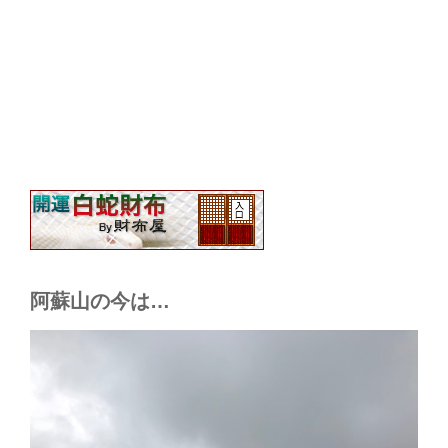
阿蘇山の今は…