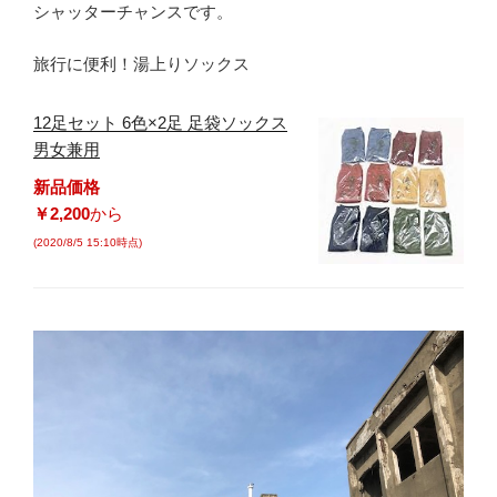
シャッターチャンスです。
旅行に便利！湯上りソックス
12足セット 6色×2足 足袋ソックス
男女兼用
新品価格
￥2,200
から
(2020/8/5 15:10時点)