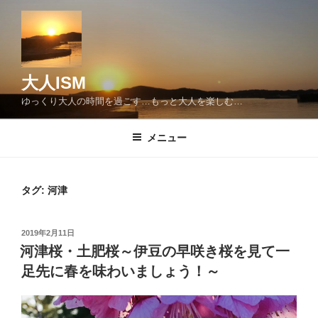
コ
ン
テ
ン
ツ
大人ISM
へ
ゆっくり大人の時間を過ごす…もっと大人を楽しむ…
ス
キ
メニュー
ッ
プ
タグ:
河津
投
2019年2月11日
稿
河津桜・土肥桜～伊豆の早咲き桜を見て一
日:
足先に春を味わいましょう！～