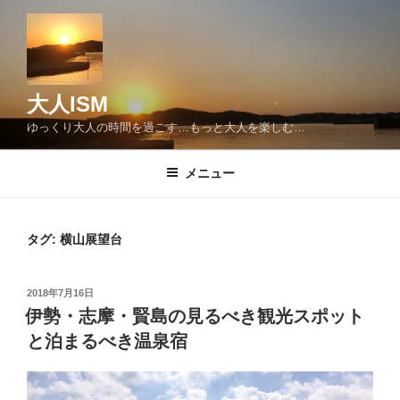
コ
ン
テ
ン
ツ
大人ISM
へ
ゆっくり大人の時間を過ごす…もっと大人を楽しむ…
ス
キ
メニュー
ッ
プ
タグ:
横山展望台
投
2018年7月16日
稿
伊勢・志摩・賢島の見るべき観光スポット
日:
と泊まるべき温泉宿