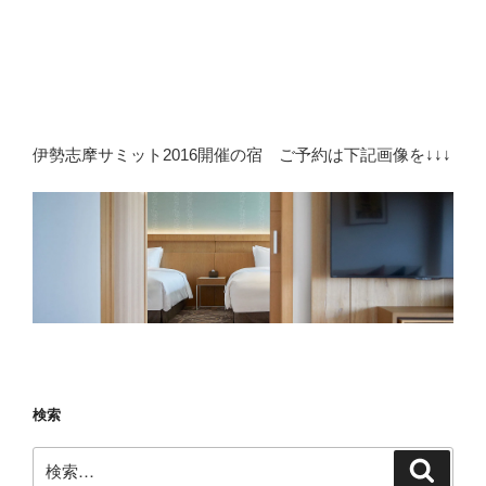
伊勢志摩サミット2016開催の宿 ご予約は下記画像を↓↓↓
検索
検
検
索
索: