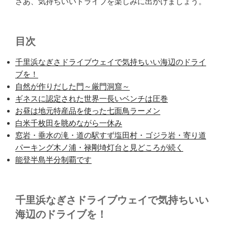
さあ、気持ちいいドライブを楽しみに出かけましょう。
目次
千里浜なぎさドライブウェイで気持ちいい海辺のドライ
ブを！
自然が作りだした門～厳門洞窟～
ギネスに認定された世界一長いベンチは圧巻
お昼は地元特産品を使った七面鳥ラーメン
白米千枚田を眺めながら一休み
窓岩・垂水の滝・道の駅すず塩田村・ゴジラ岩・寄り道
パーキング木ノ浦・禄剛埼灯台と見どころが続く
能登半島半分制覇です
千里浜なぎさドライブウェイで気持ちいい
海辺のドライブを！