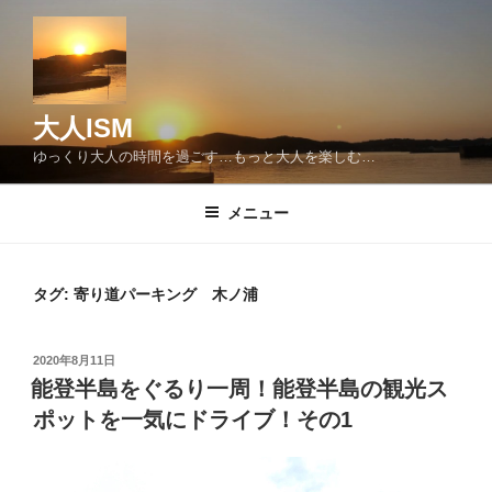
コ
ン
テ
ン
ツ
大人ISM
へ
ゆっくり大人の時間を過ごす…もっと大人を楽しむ…
ス
キ
メニュー
ッ
プ
タグ:
寄り道パーキング 木ノ浦
投
2020年8月11日
稿
能登半島をぐるり一周！能登半島の観光ス
日:
ポットを一気にドライブ！その1