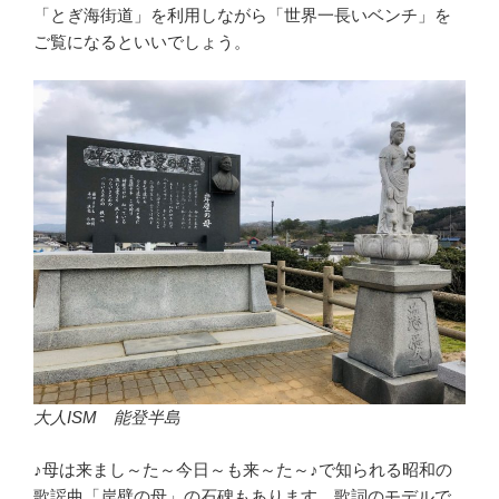
「とぎ海街道」を利用しながら「世界一長いベンチ」を
ご覧になるといいでしょう。
大人ISM 能登半島
♪母は来まし～た～今日～も来～た～♪で知られる昭和の
歌謡曲「岸壁の母」の石碑もあります。歌詞のモデルで