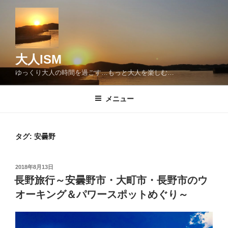
コ
ン
テ
ン
ツ
大人ISM
へ
ゆっくり大人の時間を過ごす…もっと大人を楽しむ…
ス
キ
メニュー
ッ
プ
タグ:
安曇野
投
2018年8月13日
稿
長野旅行～安曇野市・大町市・長野市のウ
日:
オーキング＆パワースポットめぐり～