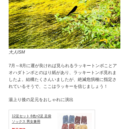
大人ISM
7月～8月に運が良ければ見られるラッキートンボことア
オハダトンボとのはり紙があり、ラッキートンボ見れま
したよ。結構たくさんいましたが、絶滅危惧種に指定さ
れているそうで、ここはラッキーを信じましょう！
湯上り後の足元をおしゃれに演出
12足セット 6色×2足 足袋
ソックス 男女兼用