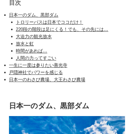
目次
日本一のダム、黒部ダム
トロリーバスは日本でココだけ！
220段の階段は足にくる！でも、その先には…
大迫力の観光放水
放水と虹
時間があれば…
人間の力ってすごい
一生に一度は参りたい善光寺
戸隠神社でパワーを感じる
日本一のわさび農場、大王わさび農場
日本一のダム、黒部ダム