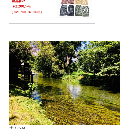
新品価格
￥2,200
から
(2020/7/31 16:06時点)
大人ISM