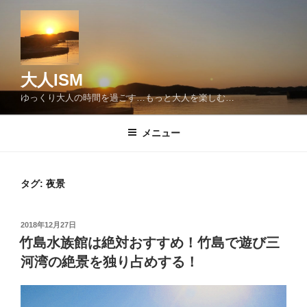
コ
ン
テ
ン
ツ
大人ISM
へ
ゆっくり大人の時間を過ごす…もっと大人を楽しむ…
ス
キ
メニュー
ッ
プ
タグ:
夜景
投
2018年12月27日
稿
竹島水族館は絶対おすすめ！竹島で遊び三
日:
河湾の絶景を独り占めする！