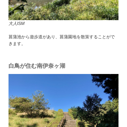
大人ISM
菖蒲池から遊歩道があり、菖蒲園地を散策することがで
きます。
白鳥が住む南伊奈ヶ湖