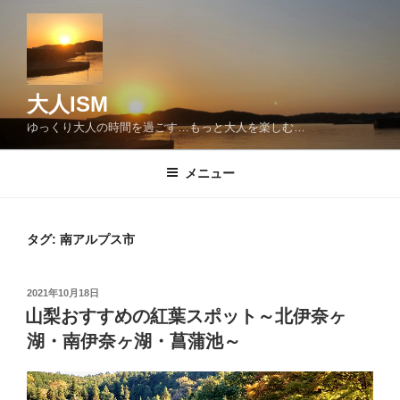
コ
ン
テ
ン
ツ
大人ISM
へ
ゆっくり大人の時間を過ごす…もっと大人を楽しむ…
ス
キ
メニュー
ッ
プ
タグ:
南アルプス市
投
2021年10月18日
稿
山梨おすすめの紅葉スポット～北伊奈ヶ
日:
湖・南伊奈ヶ湖・菖蒲池～