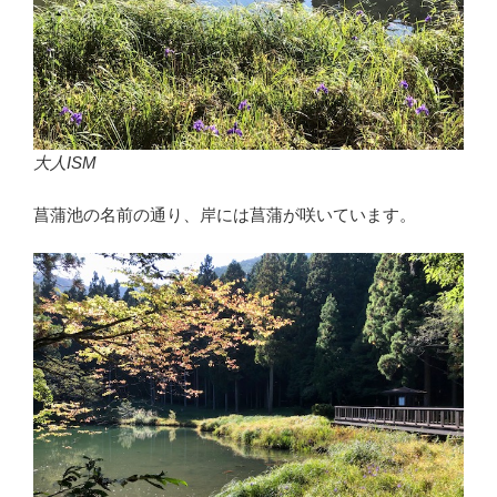
大人ISM
菖蒲池の名前の通り、岸には菖蒲が咲いています。