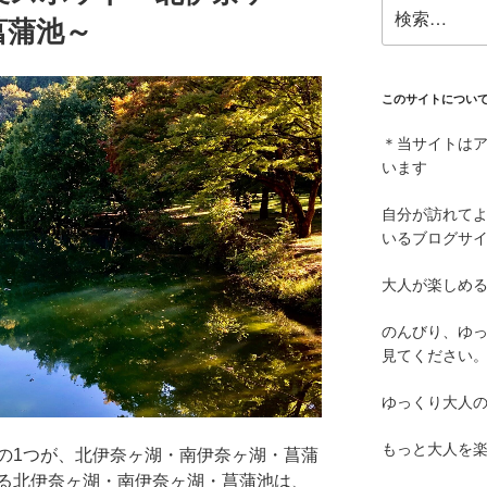
検
菖蒲池～
索:
このサイトについ
＊当サイトは
います
自分が訪れて
いるブログサ
大人が楽しめ
のんびり、ゆ
見てください
ゆっくり大人
もっと大人を
の1つが、北伊奈ヶ湖・南伊奈ヶ湖・菖蒲
る北伊奈ヶ湖・南伊奈ヶ湖・菖蒲池は、