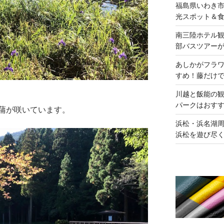
福島県いわき
光スポット＆
南三陸ホテル
部バスツアー
あしかがフラ
すめ！藤だけ
川越と飯能の
パークはおす
蒲が咲いています。
浜松・浜名湖周
浜松を遊び尽