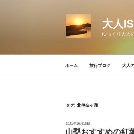
コ
ン
テ
大人I
ン
ツ
ゆっくり大人
へ
ス
キ
ッ
ホーム
旅行ブログ
大人
プ
タグ:
北伊奈ヶ湖
投
2021年10月18日
稿
山梨おすすめの紅
日: