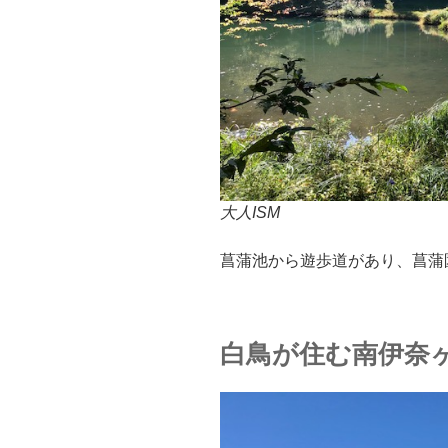
大人ISM
菖蒲池から遊歩道があり、菖蒲
白鳥が住む南伊奈