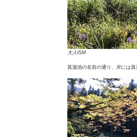
大人ISM
菖蒲池の名前の通り、岸には菖