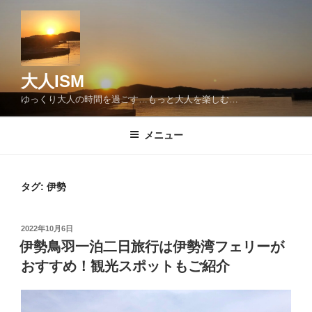
コ
ン
テ
ン
ツ
大人ISM
へ
ゆっくり大人の時間を過ごす…もっと大人を楽しむ…
ス
キ
メニュー
ッ
プ
タグ:
伊勢
投
2022年10月6日
稿
伊勢鳥羽一泊二日旅行は伊勢湾フェリーが
日:
おすすめ！観光スポットもご紹介