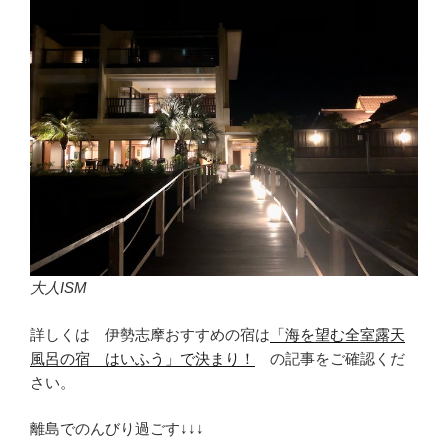
大人ISM
詳しくは 伊勢志摩おすすめの宿は
「海を望む全室露天
風呂の宿 はいふう」で決まり！
の記事をご確認くだ
さい。
離島でのんびり過ごす↓↓↓