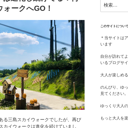
検
ウォークへGO！
索:
このサイトについ
＊当サイトは
います
自分が訪れて
いるブログサ
大人が楽しめ
のんびり、ゆ
見てください
ゆっくり大人
もっと大人を
ある三島スカイウォークでしたが、再び
スカイウォークは進化を続けていまし