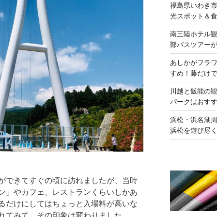
福島県いわき
光スポット＆
南三陸ホテル
部バスツアー
あしかがフラ
すめ！藤だけ
川越と飯能の
パークはおす
浜松・浜名湖周
浜松を遊び尽
ができてすぐの頃に訪れましたが、当時
ン」やカフェ、レストランくらいしかあ
るだけにしてはちょっと入場料が高いな
れてみて、その印象は変わりました。