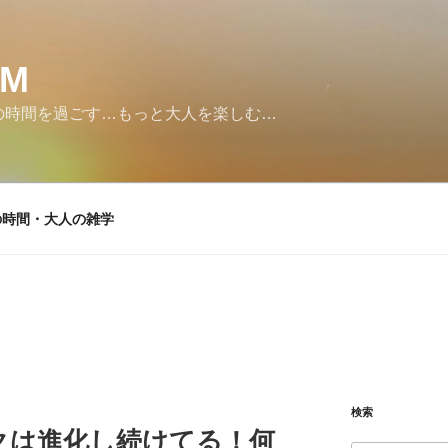
SM
の時間を過ごす…もっと大人を楽しむ…
の時間・大人の雑学
検索
クは進化し続けてる！何