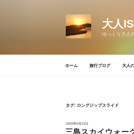
コ
ン
テ
大人I
ン
ツ
ゆっくり大人
へ
ス
キ
ッ
ホーム
旅行ブログ
大人
プ
タグ:
ロングジップスライド
投
2020年6月23日
稿
三島スカイウォー
日: