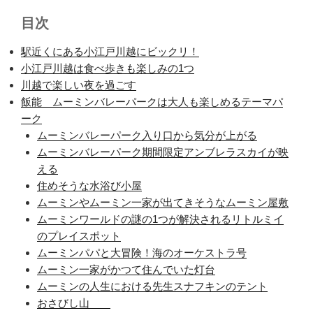
目次
駅近くにある小江戸川越にビックリ！
小江戸川越は食べ歩きも楽しみの1つ
川越で楽しい夜を過ごす
飯能 ムーミンバレーパークは大人も楽しめるテーマパ
ーク
ムーミンバレーパーク入り口から気分が上がる
ムーミンバレーパーク期間限定アンブレラスカイが映
える
住めそうな水浴び小屋
ムーミンやムーミン一家が出てきそうなムーミン屋敷
ムーミンワールドの謎の1つが解決されるリトルミイ
のプレイスポット
ムーミンパパと大冒険！海のオーケストラ号
ムーミン一家がかつて住んでいた灯台
ムーミンの人生における先生スナフキンのテント
おさびし山