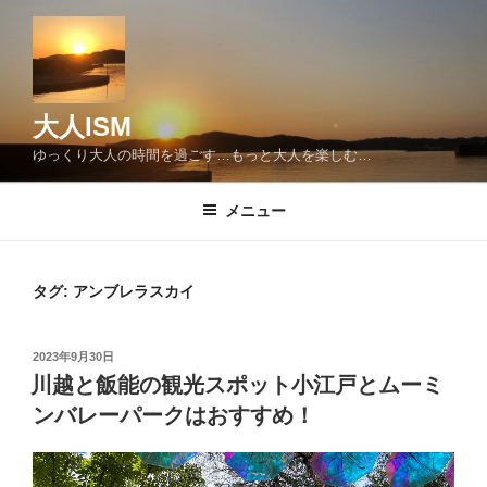
コ
ン
テ
ン
ツ
大人ISM
へ
ゆっくり大人の時間を過ごす…もっと大人を楽しむ…
ス
キ
メニュー
ッ
プ
タグ:
アンブレラスカイ
投
2023年9月30日
稿
川越と飯能の観光スポット小江戸とムーミ
日:
ンバレーパークはおすすめ！