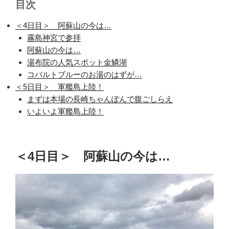
目次
＜4日目＞ 阿蘇山の今は…
霧島神宮で参拝
阿蘇山の今は…
湯布院の人気スポット金鱗湖
コバルトブルーのお湯のはずが…
＜5日目＞ 軍艦島上陸！
まずは本場の長崎ちゃんぽんで腹ごしらえ
いよいよ軍艦島上陸！
＜4日目＞ 阿蘇山の今は…