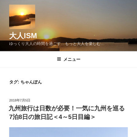
コ
ン
テ
ン
ツ
大人ISM
へ
ゆっくり大人の時間を過ごす…もっと大人を楽しむ…
ス
キ
メニュー
ッ
プ
タグ:
ちゃんぽん
投
2018年7月5日
稿
九州旅行は日数が必要！一気に九州を巡る
日:
7泊8日の旅日記＜4～5日目編＞