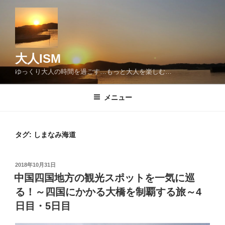
コ
ン
テ
ン
ツ
大人ISM
へ
ゆっくり大人の時間を過ごす…もっと大人を楽しむ…
ス
キ
メニュー
ッ
プ
タグ:
しまなみ海道
投
2018年10月31日
稿
中国四国地方の観光スポットを一気に巡
日:
る！～四国にかかる大橋を制覇する旅～4
日目・5日目