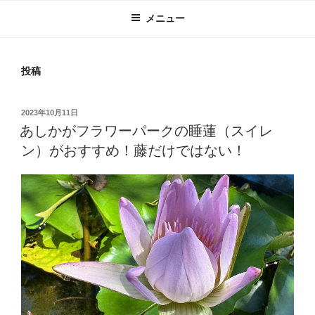
メニュー
投稿
投
2023年10月11日
稿
あしかがフラワーパークの睡蓮（スイレ
日:
ン）がおすすめ！藤だけではない！